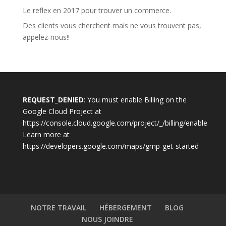
Le reflex en 2017 pour trouver un commerce.
Des clients vous cherchent mais ne vous trouvent pas,
appelez-nous!!
REQUEST_DENIED
: You must enable Billing on the
Google Cloud Project at
https://console.cloud.google.com/project/_/billing/enable
Learn more at
https://developers.google.com/maps/gmp-get-started
NOTRE TRAVAIL
HÉBERGEMENT
BLOG
NOUS JOINDRE